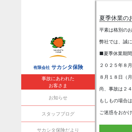
夏季休業の
平素は格別の
弊社では、誠
■夏季休業期間
２０２５年８
サカシタ保険
有限会社
８月１８日（
事故にあわれた
お客さま
尚、事故は２
お知らせ
もしもの場合
ご迷惑をおか
スタッフブログ
サカシタ保険だより