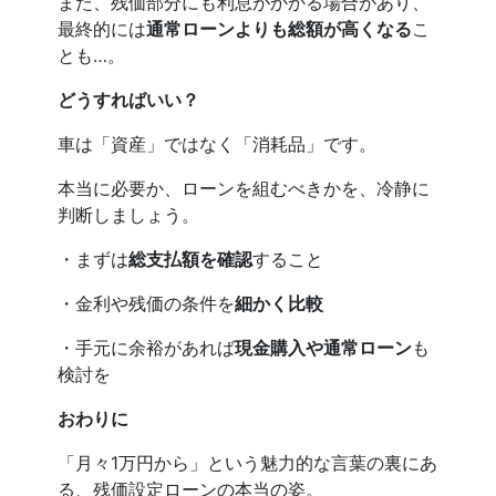
また、残価部分にも利息がかかる場合があり、
最終的には
通常ローンよりも総額が高くなる
こ
とも…。
どうすればいい？
車は「資産」ではなく「消耗品」です。
本当に必要か、ローンを組むべきかを、冷静に
判断しましょう。
・まずは
総支払額を確認
すること
・金利や残価の条件を
細かく比較
・手元に余裕があれば
現金購入や通常ローン
も
検討を
おわりに
「月々1万円から」という魅力的な言葉の裏にあ
る、残価設定ローンの本当の姿。