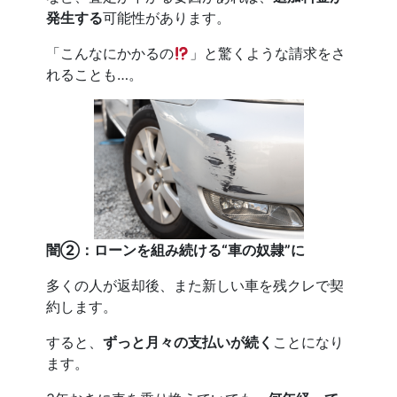
発生する
可能性があります。
「こんなにかかるの
」と驚くような請求をさ
れることも…。
闇②：ローンを組み続ける“車の奴隷”に
多くの人が返却後、また新しい車を残クレで契
約します。
すると、
ずっと月々の支払いが続く
ことになり
ます。